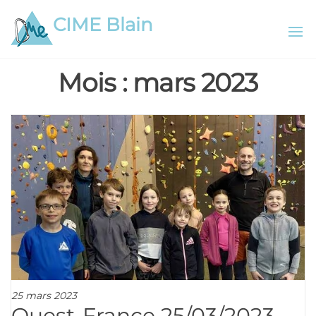
Aller
CIME Blain
au
contenu
Mois :
mars 2023
25 mars 2023
Ouest-France 25/03/2023