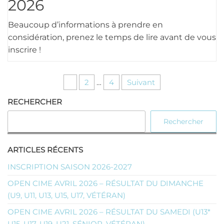
2026
Beaucoup d’informations à prendre en
considération, prenez le temps de lire avant de vous
inscrire !
Pagination
1
2
…
4
Suivant
des
RECHERCHER
publications
Rechercher
ARTICLES RÉCENTS
INSCRIPTION SAISON 2026-2027
OPEN CIME AVRIL 2026 – RÉSULTAT DU DIMANCHE
(U9, U11, U13, U15, U17, VÉTÉRAN)
OPEN CIME AVRIL 2026 – RÉSULTAT DU SAMEDI (U13*
U15, U17, U19, U21, SÉNIOR, VÉTÉRAN)