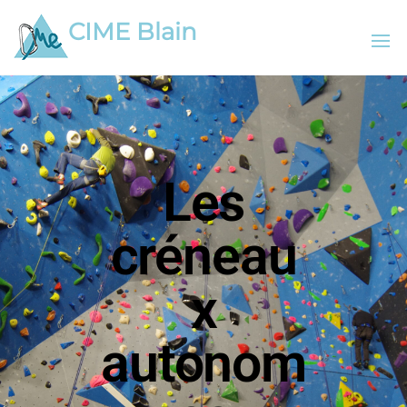
CIME Blain
Les
créneau
x
autonom