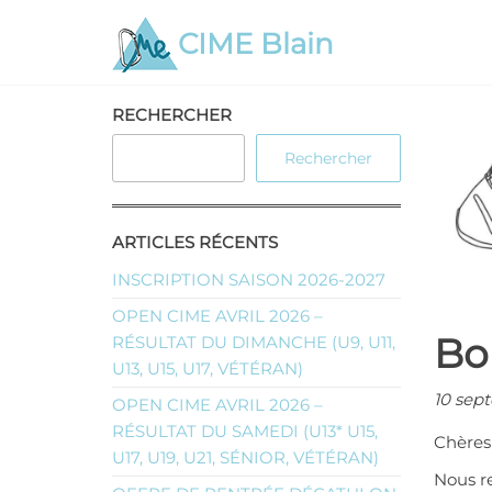
Aller
CIME Blain
au
contenu
RECHERCHER
Rechercher
ARTICLES RÉCENTS
INSCRIPTION SAISON 2026-2027
OPEN CIME AVRIL 2026 –
Bo
RÉSULTAT DU DIMANCHE (U9, U11,
U13, U15, U17, VÉTÉRAN)
10 sep
OPEN CIME AVRIL 2026 –
RÉSULTAT DU SAMEDI (U13* U15,
Chères
U17, U19, U21, SÉNIOR, VÉTÉRAN)
Nous r