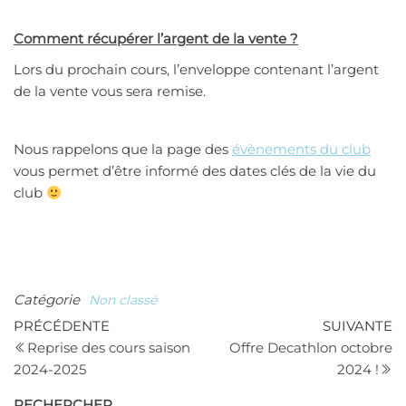
Comment récupérer l’argent de la vente ?
Lors du prochain cours, l’enveloppe contenant l’argent
de la vente vous sera remise.
Nous rappelons que la page des
évènements du club
vous permet d’être informé des dates clés de la vie du
club
Catégorie
Non classé
Navigation
Article
Ar
PRÉCÉDENTE
SUIVANTE
précédent
su
Reprise des cours saison
Offre Decathlon octobre
de
2024-2025
2024 !
l’article
RECHERCHER